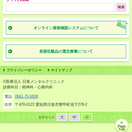
オンライン資格確認
システムについて
長期収載品の
選定療養について
プライバシーポリシー
サイトマップ
©医療法人 日進メンタルクリニック
診療科目：精神科・心療内科
電話
0561-75-5828
住所
〒470-0122 愛知県日進市蟹甲町池下278-2
大
中
小
文字サイズ