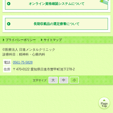
オンライン資格確認
システムについて
長期収載品の
選定療養について
プライバシーポリシー
サイトマップ
©医療法人 日進メンタルクリニック
診療科目：精神科・心療内科
電話
0561-75-5828
住所
〒470-0122 愛知県日進市蟹甲町池下278-2
大
中
小
文字サイズ