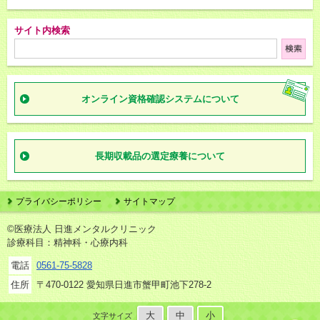
サイト内検索
オンライン資格確認
システムについて
長期収載品の
選定療養について
プライバシーポリシー
サイトマップ
©医療法人 日進メンタルクリニック
診療科目：精神科・心療内科
電話
0561-75-5828
住所
〒470-0122 愛知県日進市蟹甲町池下278-2
大
中
小
文字サイズ