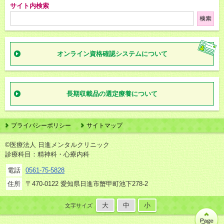
サイト内検索
オンライン資格確認
システムについて
長期収載品の
選定療養について
プライバシーポリシー
サイトマップ
©医療法人 日進メンタルクリニック
診療科目：精神科・心療内科
電話
0561-75-5828
住所
〒470-0122 愛知県日進市蟹甲町池下278-2
大
中
小
文字サイズ